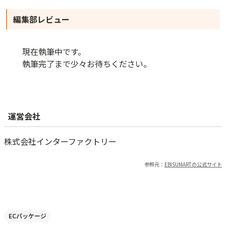
編集部レビュー
現在執筆中です。
執筆完了まで少々お待ちください。
備考
サイトのアクセス数によって毎月の費用が変動
するプラン
運営会社
株式会社インターファクトリー
閉じる
参照元：
EBISUMART
の公式サイト
ECパッケージ