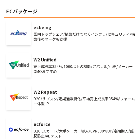
ECパッケージ
ecbeing
国内トップシェア/構築だけでなくインフラ/セキュリティ/構
築後のマーケも支援
W2 Unified
売上成長率354%/1000以上の機能/アパレル/小売/メーカー
OMOおすすめ
W2 Repeat
D2C/サブスク/定期通販特化/平均売上成長率354%/フォーム
一体型LP
ecforce
D2C ECカート/大手メーカー導入/CVR380%UP/定期購入/離
脱防止/ABテスト