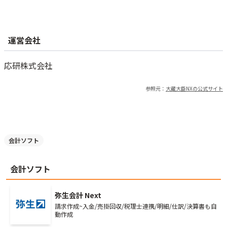
備考
会計
運営会社
決算
応研株式会社
閉じる
参照元：
大蔵大臣NX
の公式サイト
会計ソフト
会計ソフト
弥生会計 Next
請求作成~入金/売掛回収/税理士連携/明細/仕訳/決算書も自
動作成