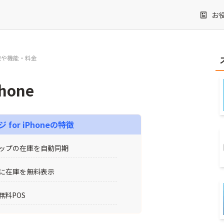
お
の特徴や機能・料金
hone
 for iPhone
の特徴
ョップの在庫を自動同期
プに在庫を無料表示
無料POS