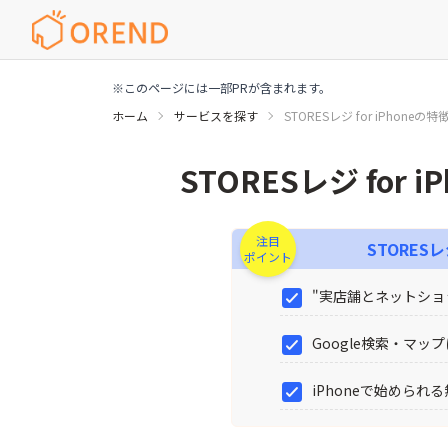
※このページには一部PRが含まれます。
ホーム
サービスを探す
STORESレジ for iPhone
STORESレジ for iPhoneの特徴や機能・料金
STORESレジ for iP
注目
STORESレジ
ポイント
"実店舗とネットシ
Google検索・マッ
iPhoneで始められる