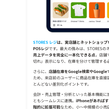
STORES レジ
は、実店舗とネットショップを
POSレジ
です。最大の強みは、STORES
売上データを完全に一本化できる点
。店舗
切れ」表示になり、在庫を分けて管理する
さらに、
店舗在庫をGoogle検索やGoo
ため、来店前のユーザーに商品在庫を直接訴求
とんどない差別化ポイントです。
会計・売上管理・分析といった基本機能に
ともシームレスに連携。
iPhoneがあれ
階的に拡張可能
なため、小〜中規模の小売