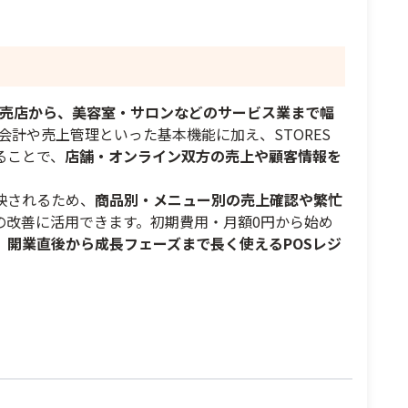
備考
備考
小売店から、美容室・サロンなどのサービス業まで幅
※利用条件あり
※利用条件あり
会計や売上管理といった基本機能に加え、STORES
詳細は
こちら
こちら
詳細は
ることで、
店舗・オンライン双方の売上や顧客情報を
映されるため、
商品別・メニュー別の売上確認や繁忙
閉じる
閉じる
の改善に活用できます。初期費用・月額0円から始め
、
開業直後から成長フェーズまで長く使えるPOSレジ