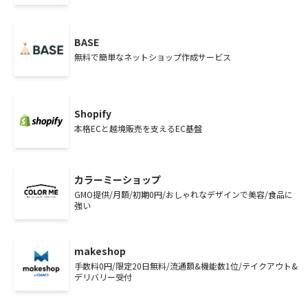
BASE
無料で簡単なネットショップ作成サービス
Shopify
本格ECと越境販売を支えるEC基盤
カラーミーショップ
GMO提供/月額/初期0円/おしゃれなデザインで美容/食品に
強い
makeshop
手数料0円/限定20日無料/流通額&機能数1位/テイクアウト&
デリバリー受付