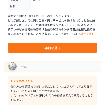
対象
-
言わずと知れた「餃子の王将」のフランチャイズ。
どの店舗においても同じ品質・同じサービスを受けられることも勿論
必要ですが、加えて「お客様の多様なリクエストに応じたより高い品
質・サービスを常に求め続ける」というスタンスで商品を提供してい
フランチャイズにおいては、現在のFCオーナーの半数以上が社員の独
ます。
立によるものであることが特徴で、このことから、FCビジネスにおい
（続きを読む）
ても安定した基盤があることが読み取れます。
詳細を見る
一竜
おすすめポイント
仕込みから調理までがシステムとしてマニュアル化しており誰で
も安心してお店を開くことができます。
また、ロイヤリティが0円の為月々の経費を抑えて営業することが
可能です。