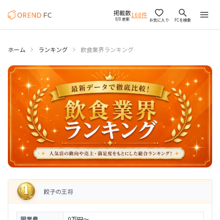
掲載数
168
件
8/8 更新
お気に入り
FCを検索
ホーム
ランキング
飲食業界ランキング
飲食業界フランチャイズ人気ランキング
餃子の王将
開業費
0万円〜