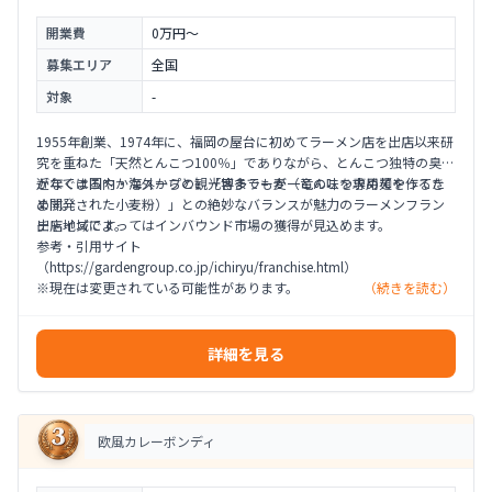
開業費
0万円〜
募集エリア
全国
対象
-
1955年創業、1974年に、福岡の屋台に初めてラーメン店を出店以来研
究を重ねた「天然とんこつ100％」でありながら、とんこつ独特の臭み
がなくまろやかなスープと、「博多ラー麦（とんこつ専用麺を作るた
近年では国内・海外からの観光客までもが一竜の味を求めてやってき
め開発された小麦粉）」との絶妙なバランスが魅力のラーメンフラン
ます。
チャイズです。
出店地域によってはインバウンド市場の獲得が見込めます。
参考・引用サイト
（https://gardengroup.co.jp/ichiryu/franchise.html）
※現在は変更されている可能性があります。
（続きを読む）
詳細を見る
欧風カレーボンディ