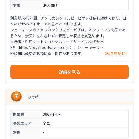
対象
法人向け
創業以来40年間、アメリカンクリスピーピザを提供し続けており、日
本のピザのパイオニアと言われております。
シェーキーズのアメリカンクリスピーピザは、オンリーワン商品であ
るため、景気に左右されず、安定した収益を見込めます。
※参考・引用サイト：ロイヤルフードサービス株式会社
HP（https://royalfoodservice.co.jp）、シェーキーズ
HP（https://shakeys.jp、
※現在は変更されている可能性があります。
（続きを読む）
https://shakeys.jp/common/images/common/franchise.pdf）
詳細を見る
みそ吟
開業費
386万円〜
募集エリア
全国
対象
-