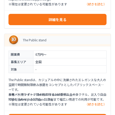
※現在は変更されている可能性があります
（続きを読む）
詳細を見る
The Public stand
開業費
0万円〜
募集エリア
全国
対象
-
The Public standは、カジュアルの中に洗練されたエレガンスな大人の
空間で時間無制限飲み放題をコンセプトとしたパブリックスペースバ
ーです。
本格バーテンダーが目の前で作る100種類以上のカクテル、出入り自由
参考・引用サイト：The Public standホームページ
で待ち合わせから2次会、三次会まで幅広い用途での利用が可能です。
https://www.public-stand.com/
※現在は変更されている可能性があります
（続きを読む）