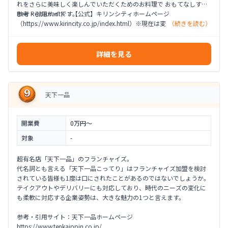
れをさらに美味しく楽しんでいただくためのお料理で おもてなしする
Beer Restaurantです。
参考・引用サイト：【公式】キリンシティホームページ
（https://www.kirincity.co.jp/index.html）※現在は変更されている可
（続きを読む）
能性があります
詳細を見る
天下一品
開業費
0万円〜
対象
-
超有名店「天下一品」のフランチャイズ。
代名詞とも言える「天下一品こってり」はフランチャイズ加盟を検討
されている皆様も1度は口にされたことがあるのではないでしょうか。
テイクアウトやデリバリーにも対応しており、時代のニーズの変化に
も柔軟に対応する企業姿勢は、大きな魅力の1つと言えます。
参考・引用サイト：天下一品ホームページ
https://www.tenkaippin.co.jp/