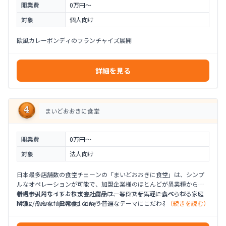
開業費
0万円〜
対象
個人向け
欧風カレーボンディのフランチャイズ展開
詳細を見る
まいどおおきに食堂
開業費
0万円〜
対象
法人向け
日本最多店舗数の食堂チェーンの「まいどおおきに食堂」は、シンプ
ルなオペレーションが可能で、加盟企業様のほとんどが異業種からの
新規参入となっております。商品は、毎日でも気軽に食べられる家庭
参考・引用サイト：株式会社富士フードシステムホームページ
料理。そんな「日常食」という普遍なテーマにこだわることで、老若
https://www.fujiofood.com/
（続きを読む）
男女を問わず、1人客、男性同士、女性同士、カップル、ファミリーな
※現在は変更されている可能性があります
ど多様な顧客層から来店いただける業態となっています。