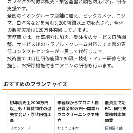
カジタクの特徴は販売・集客基盤と顧客対応代行、研修
支援です。
全国のイオングループ店舗に加え、ビックカメラ、コジ
マ、白洋舎などを含む3,200店舗以上で販売され、全体
の販売実績は128万件突破しています。
実務面では、仕事紹介に加え、受注後のサービス日時調
整、サービス後のトラブル・クレーム対応まで本部の専
任コンタクトセンターが一貫して代行します。
技術面では自社研修施設で知識・技術・マナー研修を実
施し、お掃除機能付きエアコンの研修も行います。
おすすめのフランチャイズ
初年度売上2000万円
未経験からプロに！自
低資金で始め
以上も！賃貸物件の退
己資金50万円～開業ハ
FC、同行支援
去立会い・原状回復工
ウスクリーニングで独
業務対応体制
事
立
開業
リセッターズ
おそうじ革命
便利屋本舗