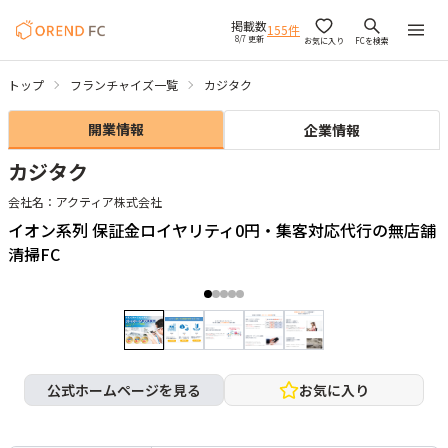
掲載数
155
件
8/7 更新
お気に入り
FCを検索
トップ
フランチャイズ一覧
カジタク
開業情報
企業情報
カジタク
会社名：
アクティア株式会社
イオン系列 保証金ロイヤリティ0円・集客対応代行の無店舗
清掃FC
公式ホームページを見る
お気に入り