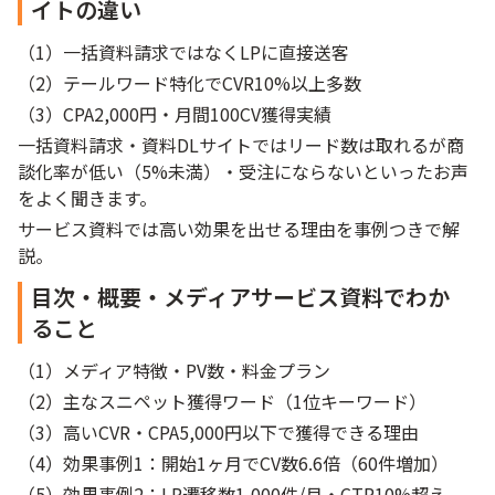
イトの違い
（1）一括資料請求ではなくLPに直接送客
（2）テールワード特化でCVR10%以上多数
（3）CPA2,000円・月間100CV獲得実績
一括資料請求・資料DLサイトではリード数は取れるが商
談化率が低い（5%未満）・受注にならないといったお声
をよく聞きます。
サービス資料では高い効果を出せる理由を事例つきで解
説。
目次・概要・メディアサービス資料でわか
ること
（1）メディア特徴・PV数・料金プラン
（2）主なスニペット獲得ワード（1位キーワード）
（3）高いCVR・CPA5,000円以下で獲得できる理由
（4）効果事例1：開始1ヶ月でCV数6.6倍（60件増加）
（5）効果事例2：LP遷移数1,000件/月・CTR10%超え